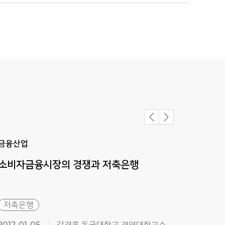
금융산업
금융
소비자금융시장의
경쟁과
저축은행
Sav
Rec
저축은행
저축
2012-01-05
강경훈 동국대학교 경영대학교수
2011-