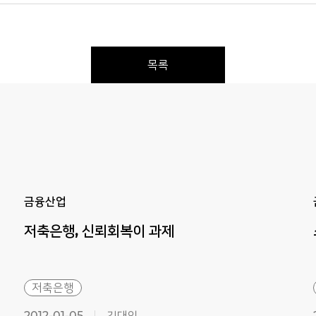
목록
Previous
Next
금융산업
저축은행,
신뢰회복이
과제
저축은행
2012-01-05
김대익