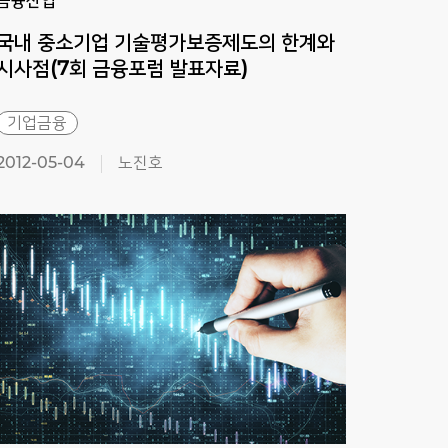
금융산업
금융
국내 중소기업 기술평가보증제도의 한계와
국내
시사점(7회 금융포럼 발표자료)
기업금융
은행
2012-05-04
노진호
2011-