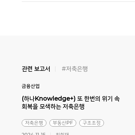
관련 보고서
#저축은행
금융산업
(하나Knowledge+) 또 한번의 위기 속
회복을 모색하는 저축은행
저축은행
부동산PF
구조조정
2024-11-15
최희재