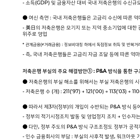
- 소득(GDP) 및 금융자산 대비 국내 저축은행의 수신
● 여신 측면 : 국내 저축은행들은 고금리 수신에 따른 
- 美日의 저축은행은 모기지 또는 지역 중소기업에 대한 관계금융
위주로 영업
* 관계금융(≠거래금융) : 정보비대칭 하에서 독점정보 취득 및 반복거
- 즉, 국내 저축은행들은 고금리 자금 조달 등에 따른 
저축은행 부실의 주요 해결방안① : P&A 방식을 통한 
● 저축은행의 부실 해소를 위해서는 부실 저축은행의 시장
- 저축은행 수 (개) : 211(’97) → 121(’00) → 113(’03) → 110
● 따라서 제3자(정부)의 개입이 수반되는 P&A 방식 
- 정부의 적기시정조치 발동 및 영업정지 조치 → 인수자
● 다만, 정부 주도의 P&A 방식 구조조정도 정부가 공
- 인수 금융회사의 부담 : 부실의 사후적 발생, 워크아웃