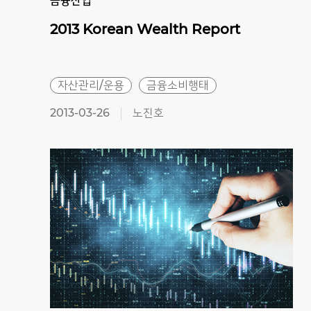
금융산업
2013
Korean
Wealth
Report
자산관리/운용
금융소비행태
2013-03-26
노진호