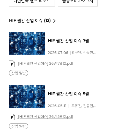
대한민국 웰스 리포트
금융소비자보고서
HIF 월간 산업 이슈 (12)
HIF
월간
산업
이슈
7월
황규완, 김종현, 서유나
2026-07-06
[HIF 월간 산업이슈] 26년 7월호.pdf
산업 일반
HIF
월간
산업
이슈
5월
오유진, 김종현, 이예린
2026-05-11
[HIF 월간 산업이슈] 26년 5월호.pdf
산업 일반