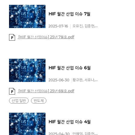
HIF
월간
산업
이슈
7월
오유진, 김종현, 서유나
2025-07-16
[HIF 월간 산업이슈] 25년 7월호.pdf
HIF
월간
산업
이슈
6월
황규완, 서유나, 이예린
2025-06-30
[HIF 월간 산업이슈] 25년 6월호.pdf
산업 일반
반도체
HIF
월간
산업
이슈
4월
안혜영, 김종현, 이예린
2025-04-30