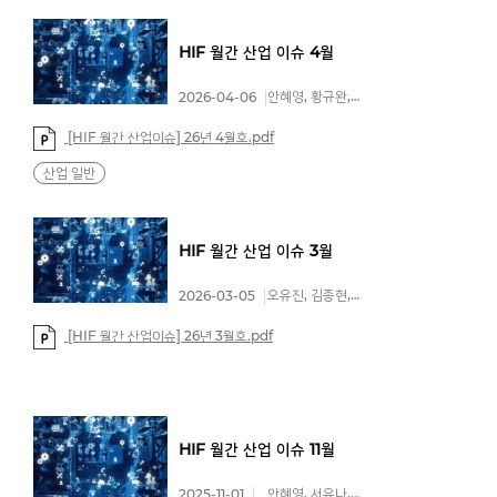
HIF
월간
산업
이슈
4월
안혜영, 황규완, 김종현
2026-04-06
[HIF 월간 산업이슈] 26년 4월호.pdf
산업 일반
HIF
월간
산업
이슈
3월
오유진, 김종현, 서유나
2026-03-05
[HIF 월간 산업이슈] 26년 3월호.pdf
HIF
월간
산업
이슈
11월
안혜영, 서유나, 이예린
2025-11-01