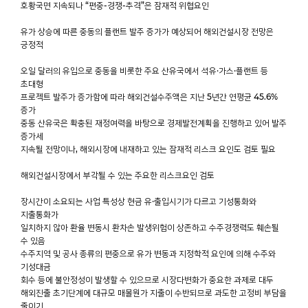
호황국면 지속되나 “편중-경쟁-추격”은 잠재적 위협요인
유가 상승에 따른 중동의 플랜트 발주 증가가 예상되어 해외건설시장 전망은
긍정적
오일 달러의 유입으로 중동을 비롯한 주요 산유국에서 석유·가스·플랜트 등
초대형
프로젝트 발주가 증가함에 따라 해외건설수주액은 지난 5년간 연평균 45.6%
증가
중동 산유국은 확충된 재정여력을 바탕으로 경제발전계획을 진행하고 있어 발주
증가세
지속될 전망이나, 해외시장에 내재하고 있는 잠재적 리스크 요인도 검토 필요
해외건설시장에서 부각될 수 있는 주요한 리스크요인 검토
장시간이 소요되는 사업 특성상 현금 유·출입시기가 다르고 기성통화와
지출통화가
일치하지 않아 환율 변동시 환차손 발생위험이 상존하고 수주경쟁력도 훼손될
수 있음
수주지역 및 공사 종류의 편중으로 유가 변동과 지정학적 요인에 의해 수주와
기성대금
회수 등에 불안정성이 발생할 수 있으므로 시장다변화가 중요한 과제로 대두
해외진출 초기단계에 대규모 매몰원가 지출이 수반되므로 과도한 고정비 부담을
줄이기