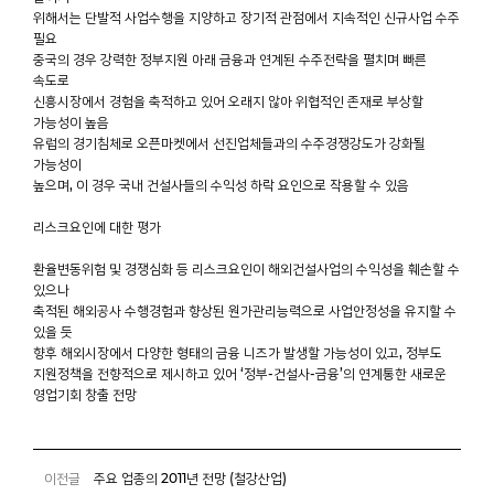
위해서는 단발적 사업수행을 지양하고 장기적 관점에서 지속적인 신규사업 수주
필요
중국의 경우 강력한 정부지원 아래 금융과 연계된 수주전략을 펼치며 빠른
속도로
신흥시장에서 경험을 축적하고 있어 오래지 않아 위협적인 존재로 부상할
가능성이 높음
유럽의 경기침체로 오픈마켓에서 선진업체들과의 수주경쟁강도가 강화될
가능성이
높으며, 이 경우 국내 건설사들의 수익성 하락 요인으로 작용할 수 있음
리스크요인에 대한 평가
환율변동위험 및 경쟁심화 등 리스크요인이 해외건설사업의 수익성을 훼손할 수
있으나
축적된 해외공사 수행경험과 향상된 원가관리능력으로 사업안정성을 유지할 수
있을 듯
향후 해외시장에서 다양한 형태의 금융 니즈가 발생할 가능성이 있고, 정부도
지원정책을 전향적으로 제시하고 있어 ‘정부-건설사-금융’의 연계통한 새로운
영업기회 창출 전망
이전글
주요 업종의 2011년 전망 (철강산업)