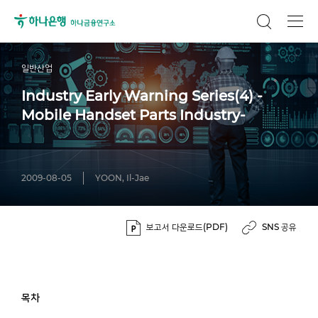
일반산업
Industry Early Warning Series(4) -
Mobile Handset Parts Industry-
2009-08-05
YOON, Il-Jae
보고서 다운로드(PDF)
SNS 공유
목차