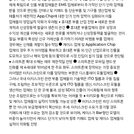
체제 확립으로 단품 부품업체들은 EMS 업체로부터 추가적인 단기 인하 압력을
받을 것으로 판단됨. 안테나 및 키패드 등 단순부품 및 기구품 생산업체 및
매출처가 제한적인 App.Chip에 대한 단가 인하 압박이 심화되어 이들
업체들의 영업실적 악화가 우려됨 ▶ 휴대폰 부품 산업 전망 ■ 새로운 판로
개척과 신성장동력 발굴이 생존의 관건 ● 휴대폰 부품업체의 경우 성장과
수익성 개선을 위해서는 새로운 판로를 개척하거나 신성장동력을 발굴하는 것이
절실. 부품의 특성상 신규 거래선을 추가하기 어려운 비범용 부품 업체의
경우에는 신제품 개발이 필수적임 ● 케이스 업체 및 Application Chip
업체의 경우 추가 아이템을 확보하고 휴대폰 부품 외 인근 산업으로의 진출을
도모하고 있으나 해외 업체 등의 활약으로 시장 진입이 쉽지 않을 것으로 판단됨
■ 스마트폰 확대 수혜는 매우 제한적일 전망 ● 스마트폰은 모바일 핸드셋
진화를 제 4세대로 뛰어넘게 한 주요 화두. 스마트폰에 장착되는 가장 중요한
아이템은 터치스크린으로 이를 담당하는 부문은 디스플레이 모듈업체임 ●
그러나 국내 터치스크린 관련 부품 업체들의 기술력은 ITO 필름과 구동 칩을
구매, 조립하는 초보적인 수준으로 실제 ITO 필름을 생산, 터치스크린 모듈을
생산하는 업체는 단 한 곳에 불과. 삼성 SDI의 진출이 가시화됨에 따라 향후
단순 조립만으로는 수익성을 확보하기는 어려울 듯 ■ 터치모듈 확산으로 키패드
및 케이스 업체들의 실적이 악화될 가능성 상존 ● 터치스크린은 비단 스마트폰
뿐 만 아니라 보급형에까지 확산되는 추세. 터치스크린 수요가 증가할 경우
키패드에 대한 수요는 점차 감소할 것으로 보이며, 케이스가 Bar형인 모델의
비중이 높아지면서 케이스 단가가 낮아져 향후 키패드 업체 및 케이스 업체들의
실적이 악화될 전망