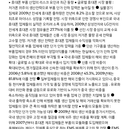
▶ 휴대폰 부품 산업의 리스크 요인과 최근 동향 ■ 글로벌 휴대폰 시장 불황 :
저가폰 위주의 생산전략으로 부품 단가 인하 압력은 높아질 듯 ● 실물경기
침체로 2009년 전세계 휴대폰 출하량은 전년비 8.2% 감소할 것으로 보여, 사상
최초로 마이너스 성장을 기록할 전망. 시장 위축으로 인한 경쟁사 부진으로 국내
휴대폰 업체들의 실적은 오히려 소폭 상승하여, 2009년 삼성전자와 LG전자의
전세계 휴대폰 시장 점유율은 27.7%에 이를 듯 ● 선진 시장 중심의 교체 수요
위축으로 국내 휴대폰 업체들은 신흥 시장 중심의 저가폰 물량 공세 전략을
고수할 전망. 저가폰 생산 전략은 휴대폰 업체들의 수익성을 악화시켜
필연적으로 부품 업체에 대한 단가 인하 압력을 가중 ● 단순 기구품을 생산하는
부품업체의 경우 5% 미만의 영업이익률을 기록하는 현실에서, 단가 인하 압력
강화는 업체 존폐의 문제로 부각될 듯 ■ 국내 휴대폰 업체들의 해외 생산 비중
확대 : 글로벌 소싱 확대로 국내 부품사 입지 약화 ● 신흥 시장 비중이
확대되면서, 원가절감효과와 신속한 대응력을 확보하기 위해 현지 생산이 증가.
2006년 5.8%에 불과했던 해외생산 비중은 2008년 45.3%, 2009년에는
81.8%에 이를 전망 ● 일부업체들의 동반 해외 진출이 가시화되고 있으나, 중국
등 현지부품 업체들과의 가격 및 품질 경쟁에 직접적으로 노출되고 있음 . 유로화
대비 위안화 환율 급등으로 유로화 기반의 노키아가 중국 생산 비중을
축소하려는 움직임을 보이고 있어 향후 부품 업체 간 경쟁은 치열해 질 듯 ●
국내 출하량 축소로 인해 비범용 제품 생산 업체 및 해외 거래선을 확보하지 못한
업체들의 경우 큰 폭의 매출 하락은 불가피할 전망 ■ 부품의 모듈화 강화 :
추가적인 단가 인하 가능성 대두 ● 2009년 해외 생산 비중을 증가시키면서,
국내 생산의 경우 고정 비용 절감을 위해 외주 생산 비중을 확대할 계획. 이를
위해 2007년부터 휴대폰 제조업체들은 부품의 모듈화를 도입해왔으며
올해부터는 케이스 업체를 중심으로 하는 EMS 체제를 공고히 할 전망 ● EMS