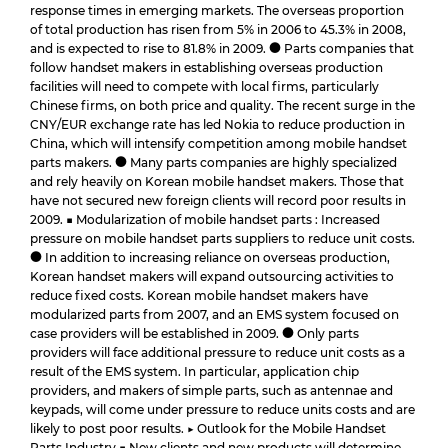
response times in emerging markets. The overseas proportion
of total production has risen from 5% in 2006 to 45.3% in 2008,
and is expected to rise to 81.8% in 2009. ● Parts companies that
follow handset makers in establishing overseas production
facilities will need to compete with local firms, particularly
Chinese firms, on both price and quality. The recent surge in the
CNY/EUR exchange rate has led Nokia to reduce production in
China, which will intensify competition among mobile handset
parts makers. ● Many parts companies are highly specialized
and rely heavily on Korean mobile handset makers. Those that
have not secured new foreign clients will record poor results in
2009. ■ Modularization of mobile handset parts : Increased
pressure on mobile handset parts suppliers to reduce unit costs.
● In addition to increasing reliance on overseas production,
Korean handset makers will expand outsourcing activities to
reduce fixed costs. Korean mobile handset makers have
modularized parts from 2007, and an EMS system focused on
case providers will be established in 2009. ● Only parts
providers will face additional pressure to reduce unit costs as a
result of the EMS system. In particular, application chip
providers, and makers of simple parts, such as antennae and
keypads, will come under pressure to reduce units costs and are
likely to post poor results. ▶ Outlook for the Mobile Handset
Parts Industry ■ New clients and new products will determine