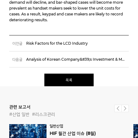
demand will decline, and bar-shaped cases will become more
prevalent as handset makers seek to lower the unit costs for
cases. As a result, keypad and case makers are likely to record
deteriorating results.
이전글
Risk Factors for the LCD Industry
다음글
Analysis of Korean Company&#39;s Investment & Main Industry (TextileㆍClothes) in Vietnam
목록
관련 보고서
#산업 일반
#리스크관리
일반산업
HIF
월간
산업
이슈
(8월)