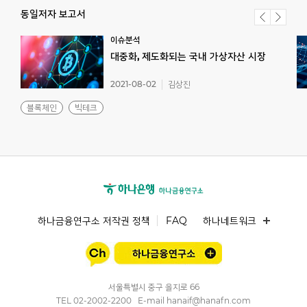
동일저자 보고서
이슈분석
대중화,
제도화되는
국내
가상자산
시장
2021-08-02
김상진
블록체인
빅테크
하나금융연구소 저작권 정책
FAQ
하나네트워크
서울특별시 중구 을지로 66
TEL
02-2002-2200
E-mail
hanaif@hanafn.com