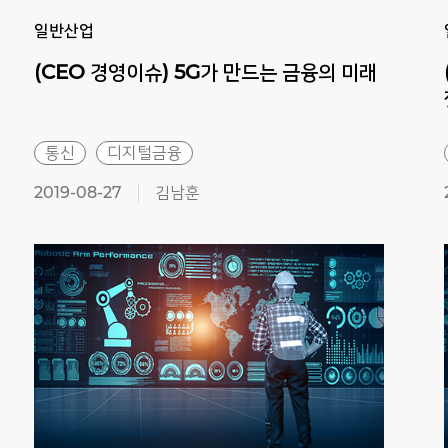
일반산업
(CEO
경영이슈)
5G가
만드는
금융의
미래
통신
디지털금융
2019-08-27
김남훈