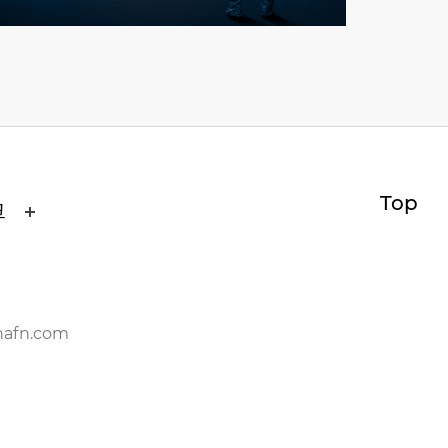
Top
크
nafn.com