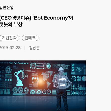
일반산업
일반
(CEO경영이슈) ‘Bot Economy’와
SW
챗봇의 부상
기업전략
핀테크
산업
2019-02-28
김남훈
2013-