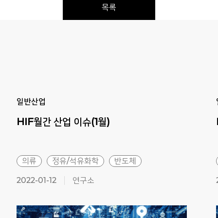
목록
Previous
Next
일반산업
HIF월간
산업
이슈(1월)
의류
정유/석유화학
반도체
2022-01-12
연구소