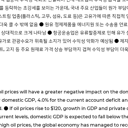
러를 등락하는 초강세를 보이는 가운데, 국내 주요 산업들이 원가 부
림 업종(플라스틱, 고무, 섬유, 도료 등)은 고유가에 따른 직접적 
욱 클 수 밖에 없음 ● 원유 정제제품을 에너지원 또는 수송용 연료
상대적으로 크게 나타남 ● 항공운송업은 유류할증제로 인해 유가 
유가로 관광수요가 위축될 소지가 있어 수익성 악화가 예상됨 ● 제
펄프, 고지 등 주요 원재료 가격 상승 부담까지 겹쳐 수익성 부담이 더
il prices will have a greater negative impact on the 
or domestic GDP, 4.0% for the current account deficit an
. ● If oil prices rise to $120, growth in GDP and privat
r current levels, domestic GDP is expected to fall below
of high oil prices, the global economy has managed to re