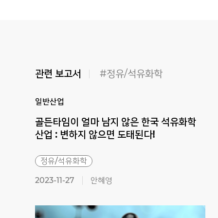
관련 보고서
#정유/석유화학
일반산업
골든타임이 얼마 남지 않은 한국 석유화학
산업 : 변하지 않으면 도태된다!
정유/석유화학
2023-11-27
안혜영