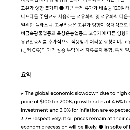
고유가 영향 불가피 ● 최근 국제 유가가 배럴당 120달
나프타를 주원료로 사용하는 석유화학 및 석유화학 다운스트
열위한 플라스틱, 고무업종은 고유가 영향이 상대적으로 더
비금속광물업종과 육상운송업종도 고유가에 따른 영향이 
유류할증제를 추가적으로 적용받기 어려운 상황이며, 고
(벙커 C유)의 가격 상승 부담에서 자유롭지 못함. 특히 
요약
▶ The global economic slowdown due to high o
price of $100 for 2008, growth rates of 4.6% f
investment and 3.0% for inflation are expected
3.7% respectively. If oil prices remain at thei
economic recession will be likely. ● In spite 