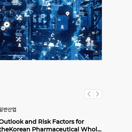
일반산업
일반
Outlook and Risk Factors for
Outl
theKorean Pharmaceutical Wholesale Market
Kor