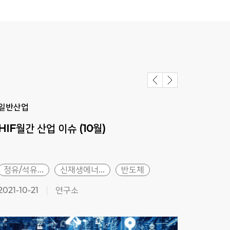
일반산업
일반
HIF월간
산업
이슈
(10월)
HI
정유/석유...
신재생에너...
반도체
유통
2021-10-21
연구소
2021-