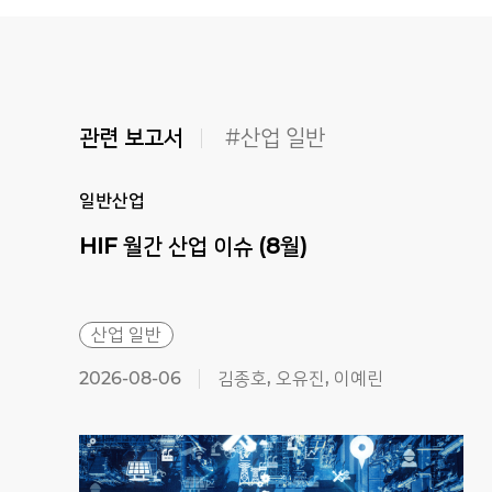
관련 보고서
#산업 일반
일반산업
HIF
월간
산업
이슈
(8월)
산업 일반
2026-08-06
김종호, 오유진, 이예린