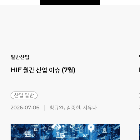
Previous
Next
일반산업
HIF
월간
산업
이슈
(7월)
산업 일반
2026-07-06
황규완, 김종현, 서유나