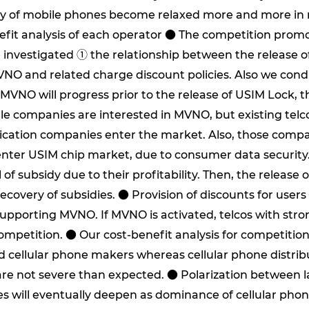
idy of mobile phones become relaxed more and more in
t analysis of each operator ● The competition promoti
 we investigated ① the relationship between the releas
NO and related charge discount policies. Also we condu
VNO will progress prior to the release of USIM Lock, the
e companies are interested in MVNO, but existing telco
tion companies enter the market. Also, those companie
 enter USIM chip market, due to consumer data security.
el of subsidy due to their profitability. Then, the releas
recovery of subsidies. ● Provision of discounts for users
 supporting MVNO. If MVNO is activated, telcos with st
mpetition. ● Our cost-benefit analysis for competition 
d cellular phone makers whereas cellular phone distrib
s are not severe than expected. ● Polarization between l
ill eventually deepen as dominance of cellular phone d