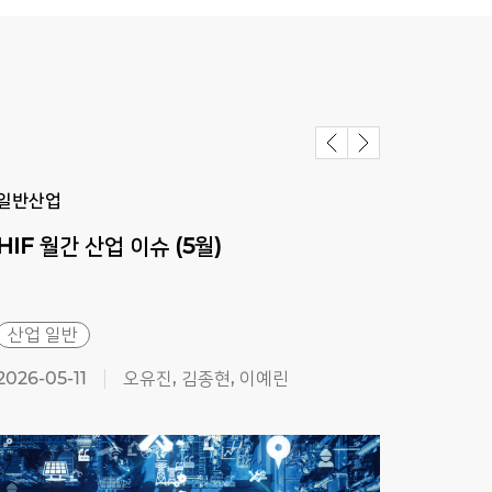
일반산업
일반
HIF
월간
산업
이슈
(5월)
HIF
산업 일반
산업
2026-05-11
오유진, 김종현, 이예린
2026