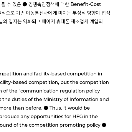
 있음 ● 경쟁촉진정책에 대한 Benefit-Cost
질적으로 기존 이동통신사에게 미치는 부정적 영향이 법적
채널의 입지는 약화되고 메이저 휴대폰 제조업체 계열의
petition and facility-based competition in
lity-based competition, but the competition
n of the "communication regulation policy
the duties of the Ministry of Information and
more than before. ● Thus, it would be
, produce any opportunities for HFG in the
round of the competition promoting policy ●