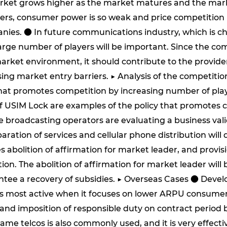
rket grows higher as the market matures and the marke
sers, consumer power is so weak and price competition i
s. ● In future communications industry, which is ch
large number of players will be important. Since the com
rket environment, it should contribute to the provid
ing market entry barriers. ▶ Analysis of the competit
 that promotes competition by increasing number of play
f USIM Lock are examples of the policy that promotes 
e broadcasting operators are evaluating a business va
eparation of services and cellular phone distribution wi
 abolition of affirmation for market leader, and provisi
ion. The abolition of affirmation for market leader will 
antee a recovery of subsidies. ▶ Overseas Cases ● Dev
is most active when it focuses on lower ARPU consume
k and imposition of responsible duty on contract period 
same telcos is also commonly used, and it is very effect