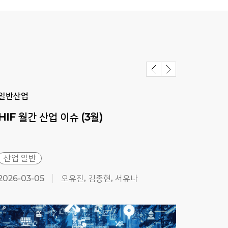
일반산업
일반
HIF
월간
산업
이슈
(3월)
방전
점검
산업 일반
산업
2026-03-05
오유진, 김종현, 서유나
2025-