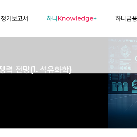
정기보고서
하나
Knowledge
+
하나금
력 전망(1. 석유화학)