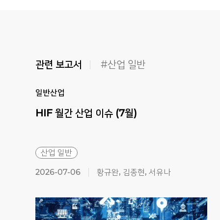
관련 보고서
#산업 일반
일반산업
HIF
월간
산업
이슈
(7월)
산업 일반
2026-07-06
황규완, 김종현, 서유나