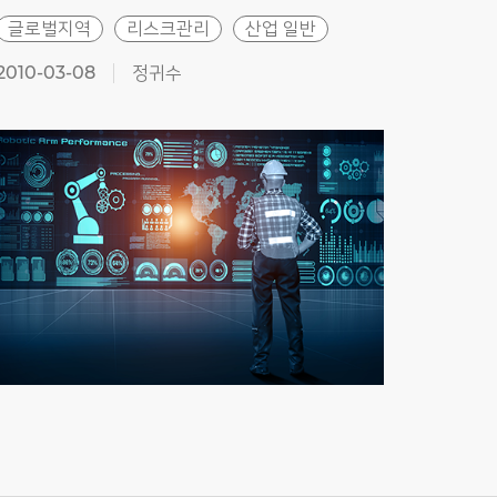
글로벌지역
리스크관리
산업 일반
산업
2010-03-08
정귀수
2009