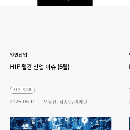
Previous
Next
일반산업
HIF
월간
산업
이슈
(5월)
산업 일반
2026-05-11
오유진, 김종현, 이예린