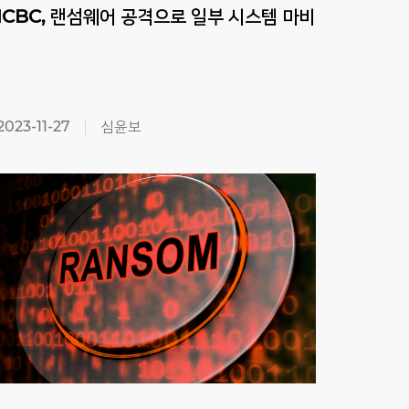
ICBC,
랜섬웨어
공격으로
일부
시스템
마비
은행
은행
2023-11-27
심윤보
2022-