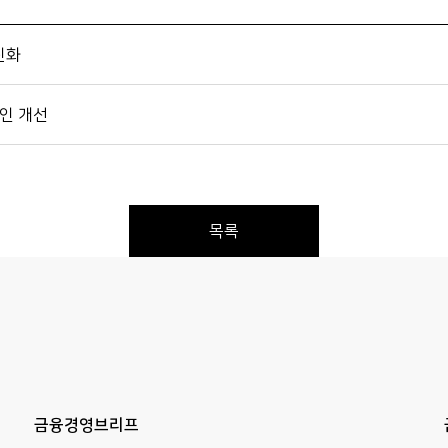
진화
인 개선
목록
Previous
Next
금융경영브리프