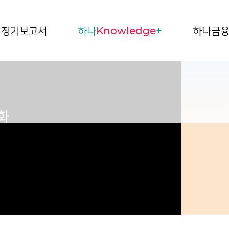
정기보고서
하나
Knowledge
+
하나금
화