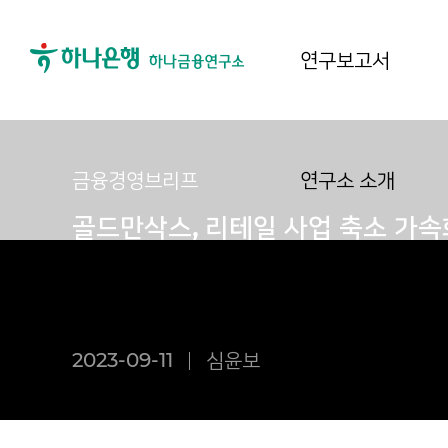
연구보고서
금융경영브리프
연구소 소개
골드만삭스, 리테일 사업 축소 가속
2023-09-11
심윤보