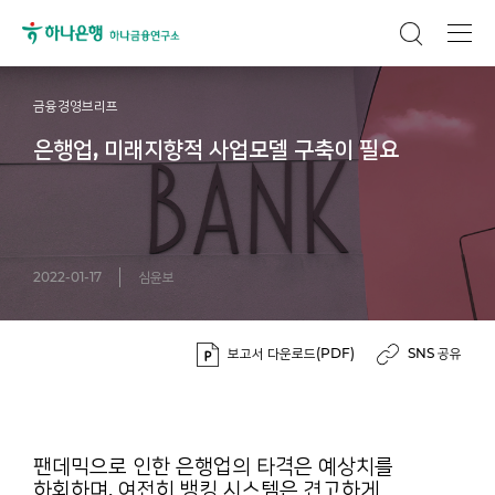
금융경영브리프
은행업, 미래지향적 사업모델 구축이 필요
2022-01-17
심윤보
보고서 다운로드(PDF)
SNS 공유
팬데믹으로 인한 은행업의 타격은 예상치를
하회하며, 여전히 뱅킹 시스템은 견고하게