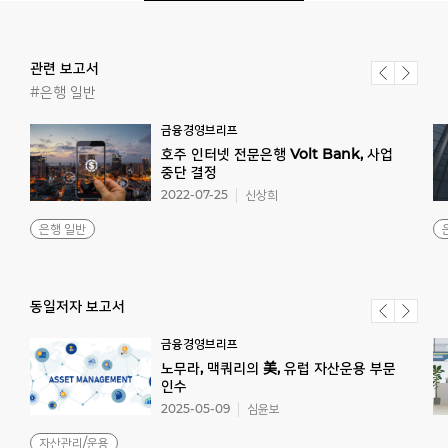
관련 보고서
#은행 일반
금융경영브리프
호주 인터넷 전문은행 Volt Bank, 사업
중단 결정
2022-07-25
신상희
은행 일반
동일저자 보고서
금융경영브리프
노무라, 맥쿼리의 美, 유럽 자산운용 부문
인수
2025-05-09
심윤보
자산관리/운용