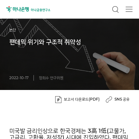
논단
팬데믹 위기와 구조적 취약성
2022-10-17
정희수 연구위원
보고서 다운로드(PDF)
SNS 공유
미국발 금리인상으로 한국경제는 3高 1低(고물가,
고금리, 고환율, 저성장) 시대에 진입하였다. 팬데믹