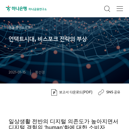
금융경영브리프
언택트시대, 비스포크 전략의 부상
2021-01-15
황선경
보고서 다운로드(PDF)
SNS 공유
일상생활 전반의 디지털 의존도가 높아지면서
디지털 경험의 ‘human’화에 대한 소비자