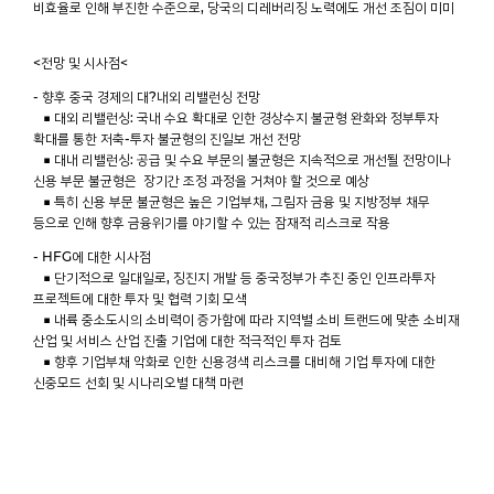
비효율로 인해 부진한 수준으로, 당국의 디레버리징 노력에도 개선 조짐이 미미
<전망 및 시사점<
- 향후 중국 경제의 대?내외 리밸런싱 전망
■ 대외 리밸런싱: 국내 수요 확대로 인한 경상수지 불균형 완화와 정부투자
확대를 통한 저축-투자 불균형의 진일보 개선 전망
■ 대내 리밸런싱: 공급 및 수요 부문의 불균형은 지속적으로 개선될 전망이나
신용 부문 불균형은 장기간 조정 과정을 거쳐야 할 것으로 예상
■ 특히 신용 부문 불균형은 높은 기업부채, 그림자 금융 및 지방정부 채무
등으로 인해 향후 금융위기를 야기할 수 있는 잠재적 리스크로 작용
- HFG에 대한 시사점
■ 단기적으로 일대일로, 징진지 개발 등 중국정부가 추진 중인 인프라투자
프로젝트에 대한 투자 및 협력 기회 모색
■ 내륙 중소도시의 소비력이 증가함에 따라 지역별 소비 트랜드에 맞춘 소비재
산업 및 서비스 산업 진출 기업에 대한 적극적인 투자 검토
■ 향후 기업부채 악화로 인한 신용경색 리스크를 대비해 기업 투자에 대한
신중모드 선회 및 시나리오별 대책 마련