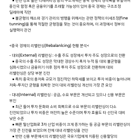
■ 반면 강도 높은 디레버리징 등의 구조개혁은 중국 경제의 경착륙을 유발하여
중진국 함정 혹은 금융위기를 초래할 가능성이 있어 중국 경제는 구조조정
딜레마에 직면
■ 불균형의 해소와 경기 관리의 병행을 위해서는 관련 정책의 미세조정(fine
tunning)을 통해 적절한 균형점을 찾는 것이 중요하며, 이 과정에서 정부의
실행력이 관건
<중국 경제의 리밸런싱(Rebalanlcing) 현황 분석<
- 대외(External) 리밸런싱 : 수출 주도 성장에서 투자 주도 성장으로의 전환
■ 중국의 수출 주도 성장은 막대한 경상수지 흑자 누적 등 대외 불균형을
심화시켰으나 금융위기 이후 점차 투자 주도 성장으로 전환하며 대외
리밸런싱은 상당 부분 진전
■ 특히 중국의 총저축 규모가 점진적인 하락세를 보이고 투자 비중이 늘어나며
저축-투자간 균형을 회복한 것이 대외 리벨런싱 개선의 가장 큰 요인
- 대내(Internal) 리밸런싱 : 공급, 수요 부문은 개선되고 있으나 신용 부문은
부진
■ 최근 들어 투자 둔화와 소비 회복으로 수요 부문의 리밸런싱이 다소
진전되었으나 투자 비중은 여전히 높은 수준이며 투자 효율도 타 선진국 대비
낮은 수준
■ 빠른 탈산업화로 3차 산업 비중이 크게 증가하는 등 공급 부문의 리밸런싱이
가장 큰 진전을 보였으며 전체 대내 리밸런싱을 견인
■ 반면 신용 부문에서의 리밸런싱은 국유기업에게 치중된 신용할당의