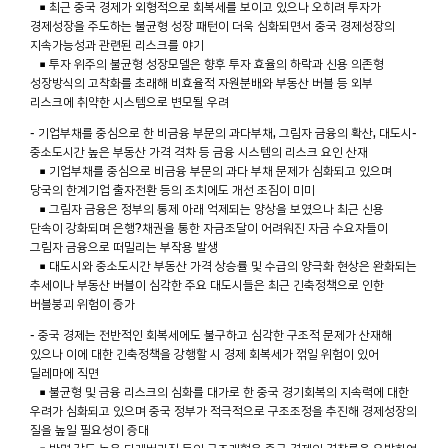
■ 최근 중국 경제가 외형적으로 회복세를 보이고 있으나 오히려 투자가
경제성장을 주도하는 불균형 성장 패턴이 더욱 심화되면서 중국 경제성장의
지속가능성과 관련된 리스크를 야기
■ 투자 위주의 불균형 성장모델은 향후 투자 효율의 하락과 신용 의존형
성장방식의 고착화를 초래해 비효율적 자원분배와 부동산 버블 등 외부
리스크에 취약한 시스템으로 변모될 우려
- 기업부채를 중심으로 한 비금융 부문의 과다부채, 그림자 금융의 확산, 대도시-
중소도시간 높은 부동산 가격 격차 등 금융 시스템의 리스크 요인 산재
■ 기업부채를 중심으로 비금융 부문의 과다 부채 문제가 심화되고 있으며
당국의 한계기업 출자전환 등의 조치에도 개선 조짐이 미미
■ 그림자 금융은 정부의 통제 아래 억제되는 양상을 보였으나 최근 신용
단속이 강화되며 은행?채권을 통한 자금조달이 어려워진 자금 수요자들이
그림자 금융으로 떠밀리는 부작용 발생
■ 대도시와 중소도시간 부동산 가격 상승률 및 수급의 양극화 현상은 완화되는
추세이나 부동산 버블이 심각한 주요 대도시들은 최근 긴축정책으로 인한
버블붕괴 위험이 증가
- 중국 경제는 전반적인 회복세에도 불구하고 심각한 구조적 문제가 산재해
있으나 이에 대한 긴축정책을 강행할 시 경제 회복세가 꺾일 위험이 있어
딜레마에 직면
■ 불균형 및 금융 리스크의 심화를 대가로 한 중국 경기회복의 지속력에 대한
우려가 심화되고 있으며 중국 정부가 적극적으로 구조조정을 추진해 경제성장의
질을 높일 필요성이 증대