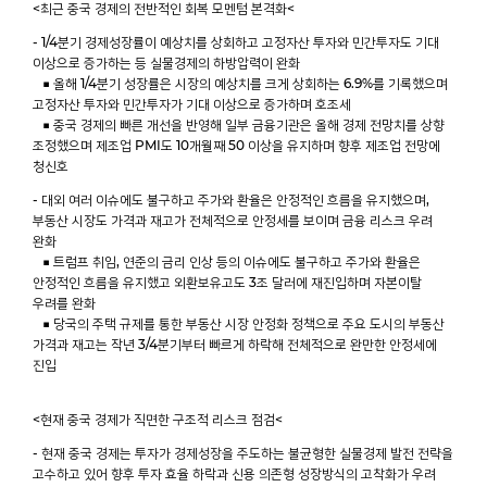
<최근 중국 경제의 전반적인 회복 모멘텀 본격화<
- 1/4분기 경제성장률이 예상치를 상회하고 고정자산 투자와 민간투자도 기대
이상으로 증가하는 등 실물경제의 하방압력이 완화
■ 올해 1/4분기 성장률은 시장의 예상치를 크게 상회하는 6.9%를 기록했으며
고정자산 투자와 민간투자가 기대 이상으로 증가하며 호조세
■ 중국 경제의 빠른 개선을 반영해 일부 금융기관은 올해 경제 전망치를 상향
조정했으며 제조업 PMI도 10개월째 50 이상을 유지하며 향후 제조업 전망에
청신호
- 대외 여러 이슈에도 불구하고 주가와 환율은 안정적인 흐름을 유지했으며,
부동산 시장도 가격과 재고가 전체적으로 안정세를 보이며 금융 리스크 우려
완화
■ 트럼프 취임, 연준의 금리 인상 등의 이슈에도 불구하고 주가와 환율은
안정적인 흐름을 유지했고 외환보유고도 3조 달러에 재진입하며 자본이탈
우려를 완화
■ 당국의 주택 규제를 통한 부동산 시장 안정화 정책으로 주요 도시의 부동산
가격과 재고는 작년 3/4분기부터 빠르게 하락해 전체적으로 완만한 안정세에
진입
<현재 중국 경제가 직면한 구조적 리스크 점검<
- 현재 중국 경제는 투자가 경제성장을 주도하는 불균형한 실물경제 발전 전략을
고수하고 있어 향후 투자 효율 하락과 신용 의존형 성장방식의 고착화가 우려