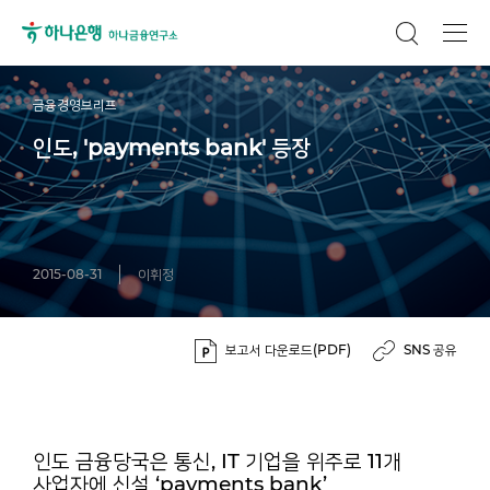
금융경영브리프
인도, 'payments bank' 등장
2015-08-31
이휘정
보고서 다운로드(PDF)
SNS 공유
인도 금융당국은 통신, IT 기업을 위주로 11개
사업자에 신설 ‘payments bank’