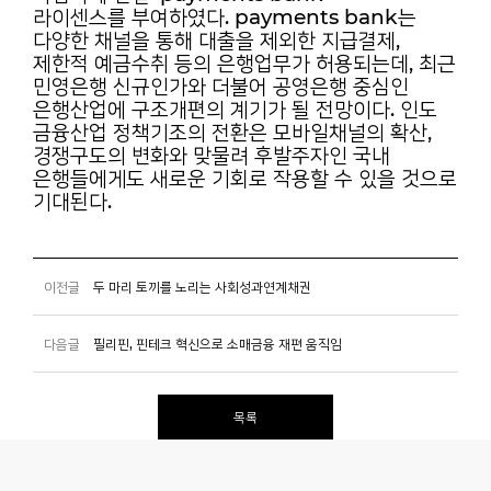
라이센스를
부여하였다. payments bank는
다양한 채널을 통해 대출을 제외한 지급결제,
제한적 예금수취
등의 은행업무가 허용되는데, 최근
민영은행 신규인가와 더불어 공영은행 중심인
은행산업에
구조개편의 계기가 될 전망이다. 인도
금융산업 정책기조의 전환은 모바일채널의 확산,
경쟁구도의
변화와 맞물려 후발주자인 국내
은행들에게도 새로운 기회로 작용할 수 있을 것으로
기대된다.
이전글
두 마리 토끼를 노리는 사회성과연계채권
다음글
필리핀, 핀테크 혁신으로 소매금융 재편 움직임
목록