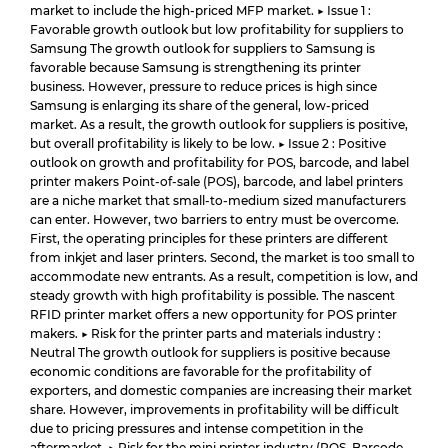
market to include the high-priced MFP market. ▶ Issue 1 :
Favorable growth outlook but low profitability for suppliers to
Samsung The growth outlook for suppliers to Samsung is
favorable because Samsung is strengthening its printer
business. However, pressure to reduce prices is high since
Samsung is enlarging its share of the general, low-priced
market. As a result, the growth outlook for suppliers is positive,
but overall profitability is likely to be low. ▶ Issue 2 : Positive
outlook on growth and profitability for POS, barcode, and label
printer makers Point-of-sale (POS), barcode, and label printers
are a niche market that small-to-medium sized manufacturers
can enter. However, two barriers to entry must be overcome.
First, the operating principles for these printers are different
from inkjet and laser printers. Second, the market is too small to
accommodate new entrants. As a result, competition is low, and
steady growth with high profitability is possible. The nascent
RFID printer market offers a new opportunity for POS printer
makers. ▶ Risk for the printer parts and materials industry :
Neutral The growth outlook for suppliers is positive because
economic conditions are favorable for the profitability of
exporters, and domestic companies are increasing their market
share. However, improvements in profitability will be difficult
due to pricing pressures and intense competition in the
aftermarket. ▶ Risk for the mini printer industry (POS, Barcode,