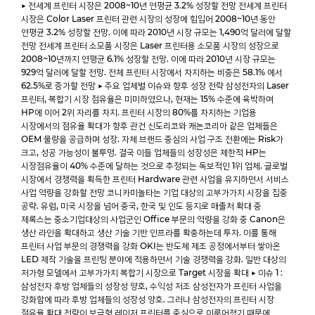
▶ 전세계 프린터 시장은 2008~10년 연평균 3.2% 성장할 전망 전세계 프린터
시장은 Color Laser 프린터 관련 시장의 성장에 힘입어 2008~10년 동안
연평균 3.2% 성장할 전망. 이에 따라 2010년 시장 규모는 1,490억 달러에 달할
전망 전세계 프린터 소모품 시장은 Laser 프린터용 소모품 시장의 성장으로
2008~10년까지 연평균 6.1% 성장할 전망. 이에 따라 2010년 시장 규모는
929억 달러에 달할 전망. 전체 프린터 시장에서 차지하는 비중은 58.1% 에서
62.5%로 증가할 전망 ▶ 주요 업체별 이슈와 향후 성장 전략 삼성전자의 Laser
프린터, 복합기 시장 점유율은 미미하였으나, 현재는 15% 수준에 육박하여
HP에 이어 2위 자리를 차지. 프린터 시장의 80%를 차지하는 기업용
시장에서의 점유율 확대가 향후 관건 신도리코와 캐논코리아 같은 업체들은
OEM 물량을 공급하며 성장. 자체 브랜드 중심의 사업 구조 전환에는 Risk가
크고, 성공 가능성이 불투명. 결국 이들 업체들의 성장성은 제한적 HP는
시장점유율이 40% 수준에 달하는 것으로 추정되는 독보적인 1위 업체. 글로벌
시장에서 경쟁력을 획득한 프린터 Hardware 관련 사업을 유지하면서 서비스
사업 역량을 강화할 전망 코니카미놀타는 기업 대상의 고부가가치 시장을 집중
공략. 유럽, 미국 시장을 넘어 중국, 한국 및 인도 등지로 매출처 확대 중
제록스는 중소기업대상의 사업군인 Office 부문의 역량을 강화 중 Canon은
생산 라인을 확대하고 생산 기술 기반 인프라를 확충하는데 투자. 이를 통해
프린터 사업 부문의 경쟁력을 강화 OKI는 반도체 제조 공정에서부터 쌓아온
LED 제작 기술을 프린팅 분야에 적용하면서 기술 경쟁력을 강화. 일반 대상의
저가형 모델에서 고부가가치 복합기 시장으로 Target 시장을 확대 ▶ 이슈 1 :
삼성전자 후방 업체들의 성장성 양호, 수익성 저조 삼성전자가 프린터 사업을
강화함에 따라 후방 업체들의 성장성 양호. 그러나 삼성전자의 프린터 시장
점유율 확대 전략이 보급형 레이저 프린터를 중심으로 이루어졌기 때문에