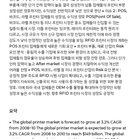
부품에 대한 단가 인하 압력이 높음 결국 삼성전자 납품 업체들의 프린터 부문
성장성은 양호하지만, 수익성은 전반적으로 낮은 것으로 판단 ▶ 이슈 2 : POS,
바코드, 라벨 프린터 업체들의 성장성, 수익성 양호 POS(Point Of Sale),
바코드, 라벨 프린터 등 미니 프린터 시장은 중소 업체들이 진입할 수 있는
일종의 틈새 시장. 이들 프린터는 잉크젯, 레이저 프린터와는 동작 원리가
다르고, 시장 규모가 작아 신규 업체의 시장 진입이 제한적 이에 따라 경쟁
강도가 낮아 안정적인 성장과 높은 수익성을 보임. RFID 프린터 시장의 개화는
POS 프린터 업체들에게 새로운 기회 요인 ▶ 프린터 부품, 재료 산업의 Risk
요인 분석 : 중립적 수출 기업에 유리한 외부 환경이 조성되고, 국내 전방
업체들의 점유율이 상승하며 후방 업체들의 외형 성장 전망 양호. 그러나 단가
인하 압력이 높고 After market 시장의 경쟁이 치열하여 수익성 개선은
어려울 전망 ▶ POS, 바코드, 라벨 등 미니 프린터 산업의 Risk 요인 분석 :
긍정적 정부 주도로 RFID 시범 사업이 확대되고, 수출 기업에 유리한 환율
정책이 지속되며, 신흥국의 카드 사용이 증가하는 등 성장을 위한 외부 환경
양호. 이에 따라 국내 업체들은 OEM 수출 물량을 확대하여 안정적인 외형
성장과 높은 수익성을 시현. 향후 RFID 프린터 시장의 성장도 긍정적
요약
▶ The global printer market is forecast to grow at 3.2% CAGR
from 2008~10 The global printer market is expected to grow at
3.2% CAGR from 2008 to 2010 to reach $149 billion. The global