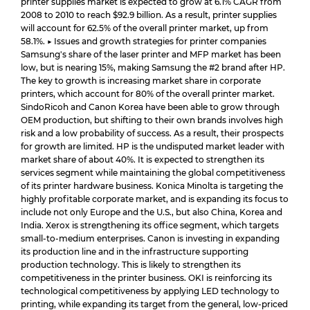
printer supplies market is expected to grow at 6.1% CAGR from
2008 to 2010 to reach $92.9 billion. As a result, printer supplies
will account for 62.5% of the overall printer market, up from
58.1%. ▶ Issues and growth strategies for printer companies
Samsung's share of the laser printer and MFP market has been
low, but is nearing 15%, making Samsung the #2 brand after HP.
The key to growth is increasing market share in corporate
printers, which account for 80% of the overall printer market.
SindoRicoh and Canon Korea have been able to grow through
OEM production, but shifting to their own brands involves high
risk and a low probability of success. As a result, their prospects
for growth are limited. HP is the undisputed market leader with
market share of about 40%. It is expected to strengthen its
services segment while maintaining the global competitiveness
of its printer hardware business. Konica Minolta is targeting the
highly profitable corporate market, and is expanding its focus to
include not only Europe and the U.S., but also China, Korea and
India. Xerox is strengthening its office segment, which targets
small-to-medium enterprises. Canon is investing in expanding
its production line and in the infrastructure supporting
production technology. This is likely to strengthen its
competitiveness in the printer business. OKI is reinforcing its
technological competitiveness by applying LED technology to
printing, while expanding its target from the general, low-priced