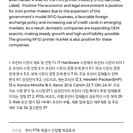
Label) : Positive The economic and legal environment is positive
for mini printer makers due to the expansion of the
government's model RFID business, a favorable foreign
exchange policy and increasing use of credit cards in emerging
markets. As a result, domestic companies are expanding OEM
exports, making steady growth and high profitability possible.
The growing RFID printer market is also positive for these
companies.
I. 프린터 시장의 개요 및 전망 1 1. IT Hardware 시장에서 프린터 시장의 위치 1
2. 프린터 시장 전망 2 II. 프린터 시장의 경쟁 관계 분석 5 1. 국내 시장의 경쟁
관계 분석 5 2. 세계 시장의 경쟁 관계 분석 7 III. 주요 프린터 업체들의 전략
분석 9 1. 삼성전자 9 2. 신도리코, 캐논코리아 12 3. Hewlett-Packard(HP)
13 4. Konica Minolta 16 5. Xerox 20 6. Canon 22 7. OKI 24 IV. 주요
이슈 사항 분석 및 시사점 27 1. 삼성전자의 프린터 사업 확대가 후방 업체들에
미치는 영향 27 2. POS, 바코드, 라벨 프린터 업체들의 성공적인 시장 개척 29
3. Risk 요인 평가 32 <부록> 프린터 부품, 재료 업체 합산 재무제표 및 주요
재무 지표 34 참고문헌 37
이전글
한미 FTA 체결시 산업별 파급효과