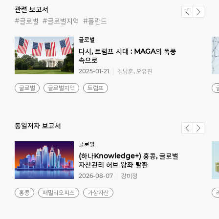
관련 보고서
#글로벌
#글로벌지역
#폴란드
글로벌
다시, 트럼프 시대 : MAGA의 폭풍
속으로
2025-01-21
김남훈, 오유진
글로벌
글로벌지역
트럼프
동일저자 보고서
글로벌
(하나Knowledge+) 홍콩, 글로벌
자산관리 허브 왕좌 탈환
2026-08-07
강미정
홍콩
패밀리오피스
가상자산