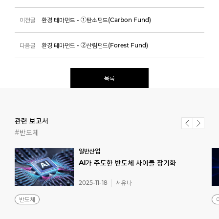
이전글
환경 테마펀드 - ①탄소펀드(Carbon Fund)
다음글
환경 테마펀드 - ②산림펀드(Forest Fund)
목록
관련 보고서
#반도체
일반산업
AI가
주도한
반도체
사이클
장기화
2025-11-18
서유나
반도체