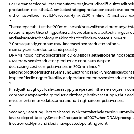
ForKoreansemiconductormanufacturers,itwouldbedifficulttoselltheir
productionlinesintheU.S.isinfactastrategicproductionbasetoovercom
ofthelineswillbedifficult.Moreover,Hynix's200mmlineinChinahasalr
?
Therearepossibilitiesthat200mmlinesinKoreawillbesold,butmanyobst
relationshipswithexistingpartners,theproblemsrelatedtosharingvariou
andleakageoftechnology,makingithardtofindanypotentialbuyers.
? Consequently,companieswillincreasetheirproductionofnon-
memorysemiconductorsandspecialty
DRAMsincludingmobileorgraphicDRAMstoraisetheiroperatingcapacit
▶ Memory semiconductor production continues despite
decreasing cost competitiveness in 200mm lines ?
LeadingproducerssuchasSamsungElectronicsandHynixwilllikelyconti
inspiteofdecliningprofitability,andproducememorysemiconductorsb
?
Firstly,althoughcyclicalexcesssupplyisrepeatedinthememorysemicon
companiesexpandtheirproductioninthecycleofexcesssupply,thusleadin
investmentinmarketlatecomerandhurtingtheircompetitiveness.
?
Secondly,SamsungElectronicsandHynixcantakethelossesin200mmline
favorableprofitability.Sincethe2ndquarterof2007whenDRAMpricesp
Electronics,HynixandElpidahavepostedoperatingprofit