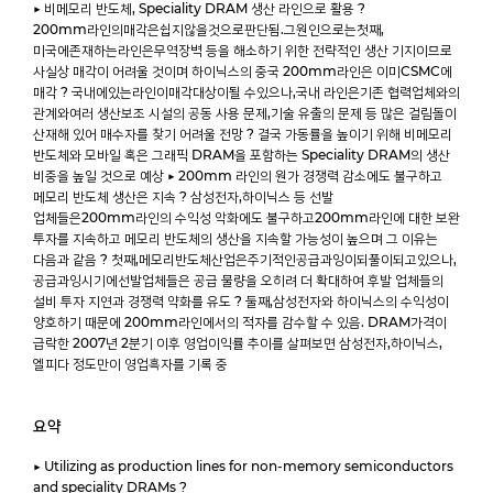
▶ 비메모리 반도체, Speciality DRAM 생산 라인으로 활용 ?
200mm라인의매각은쉽지않을것으로판단됨.그원인으로는첫째,
미국에존재하는라인은무역장벽 등을 해소하기 위한 전략적인 생산 기지이므로
사실상 매각이 어려울 것이며 하이닉스의 중국 200mm라인은 이미CSMC에
매각 ? 국내에있는라인이매각대상이될 수있으나,국내 라인은기존 협력업체와의
관계와여러 생산보조 시설의 공동 사용 문제,기술 유출의 문제 등 많은 걸림돌이
산재해 있어 매수자를 찾기 어려울 전망 ? 결국 가동률을 높이기 위해 비메모리
반도체와 모바일 혹은 그래픽 DRAM을 포함하는 Speciality DRAM의 생산
비중을 높일 것으로 예상 ▶ 200mm 라인의 원가 경쟁력 감소에도 불구하고
메모리 반도체 생산은 지속 ? 삼성전자,하이닉스 등 선발
업체들은200mm라인의 수익성 악화에도 불구하고200mm라인에 대한 보완
투자를 지속하고 메모리 반도체의 생산을 지속할 가능성이 높으며 그 이유는
다음과 같음 ? 첫째,메모리반도체산업은주기적인공급과잉이되풀이되고있으나,
공급과잉시기에선발업체들은 공급 물량을 오히려 더 확대하여 후발 업체들의
설비 투자 지연과 경쟁력 약화를 유도 ? 둘째,삼성전자와 하이닉스의 수익성이
양호하기 때문에 200mm라인에서의 적자를 감수할 수 있음. DRAM가격이
급락한 2007년 2분기 이후 영업이익률 추이를 살펴보면 삼성전자,하이닉스,
엘피다 정도만이 영업흑자를 기록 중
요약
▶ Utilizing as production lines for non-memory semiconductors
and speciality DRAMs ?