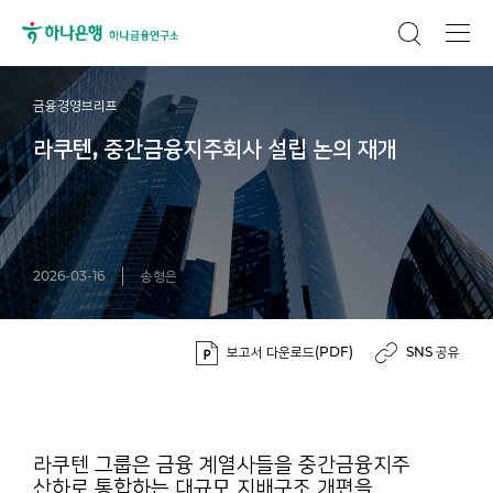
금융경영브리프
라쿠텐, 중간금융지주회사 설립 논의 재개
2026-03-16
송형은
보고서 다운로드(PDF)
SNS 공유
라쿠텐 그룹은 금융 계열사들을 중간금융지주
산하로 통합하는 대규모 지배구조 개편을