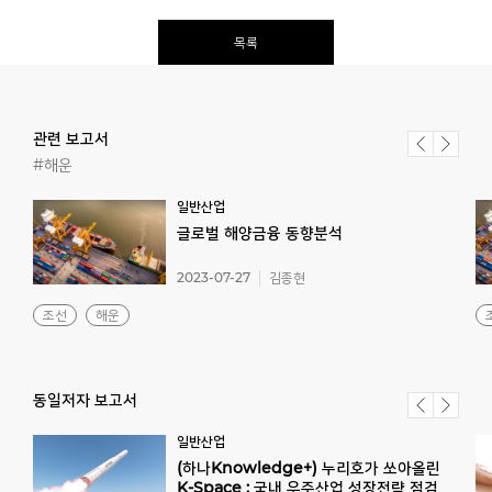
목록
관련 보고서
#해운
일반산업
글로벌
해양금융
동향분석
2023-07-27
김종현
조선
해운
동일저자 보고서
일반산업
(하나Knowledge+) 누리호가 쏘아올린
K-Space : 국내 우주산업 성장전략 점검