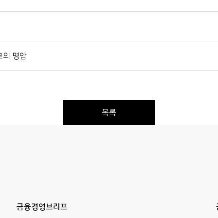
크의 명암
목록
Previous
Next
금융경영브리프