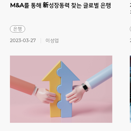
M&A를
통해
新성장동력
찾는
글로벌
은행
은행
2023-03-27
이성엽