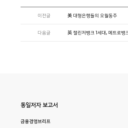
이전글
美 대형은행들의 오월동주
다음글
英 챌린저뱅크 1세대, 메트로뱅
동일저자 보고서
금융경영브리프