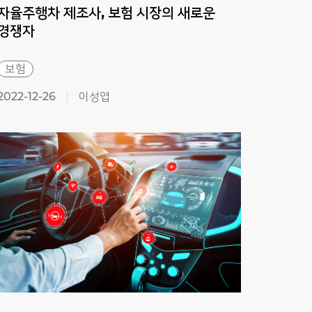
자율주행차 제조사, 보험 시장의 새로운
자연
경쟁자
시작
보험
보험
2022-12-26
이성엽
2022