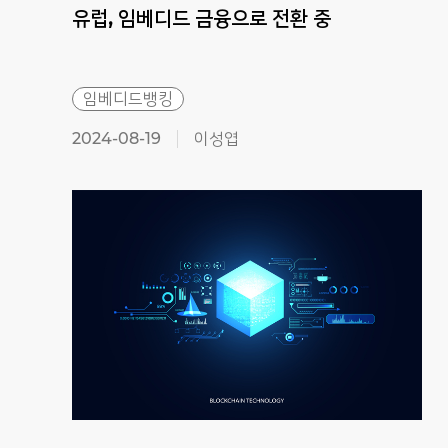
유럽,
임베디드
금융으로
전환
중
임베디드뱅킹
2024-08-19
이성엽