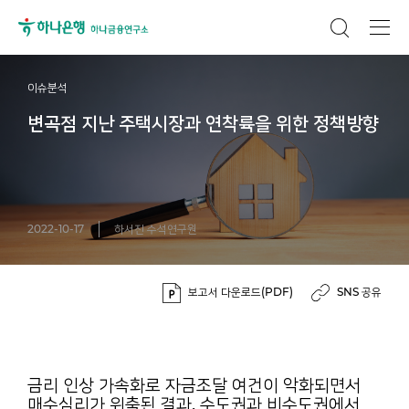
이슈분석
변곡점 지난 주택시장과 연착륙을 위한 정책방향
2022-10-17
하서진 수석연구원
보고서 다운로드(PDF)
SNS 공유
금리 인상 가속화로 자금조달 여건이 악화되면서
매수심리가 위축된 결과, 수도권과 비수도권에서