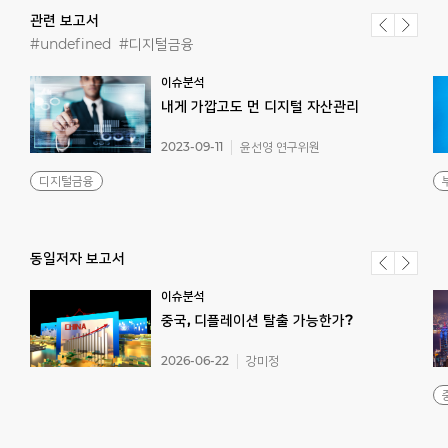
관련 보고서
#undefined
#디지털금융
이슈분석
내게
가깝고도
먼
디지털
자산관리
2023-09-11
윤선영 연구위원
디지털금융
동일저자 보고서
이슈분석
중국,
디플레이션
탈출
가능한가?
2026-06-22
강미정