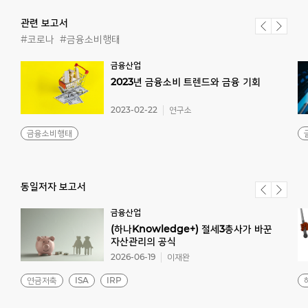
관련 보고서
#코로나
#금융소비행태
금융산업
2023년
금융소비
트렌드와
금융
기회
2023-02-22
연구소
금융소비행태
동일저자 보고서
금융산업
(하나Knowledge+) 절세3총사가 바꾼
자산관리의 공식
2026-06-19
이재완
연금저축
ISA
IRP