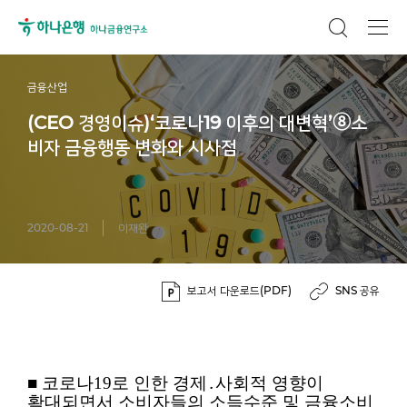
금융산업
(CEO 경영이슈)‘코로나19 이후의 대변혁’⑧소
비자 금융행동 변화와 시사점
2020-08-21
이재완
보고서 다운로드(PDF)
SNS 공유
■
코로나19로 인한 경제․사회적 영향이
확대되면서 소비자들의 소득수준 및 금융소비