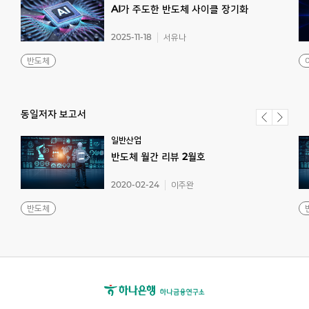
AI가
주도한
반도체
사이클
장기화
2025-11-18
서유나
반도체
동일저자 보고서
일반산업
반도체
월간
리뷰
2월호
2020-02-24
이주완
반도체