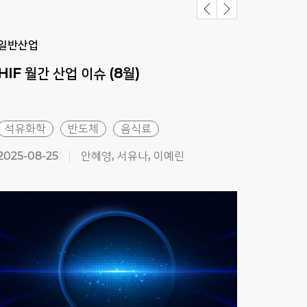
일반산업
일반
HIF
월간
산업
이슈
(8월)
HIF
석유화학
반도체
음식료
철강
2025-08-25
안혜영, 서유나, 이예린
2025