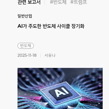
관련 보고서
#반도체
#트럼프
일반산업
AI가
주도한
반도체
사이클
장기화
반도체
2025-11-18
서유나