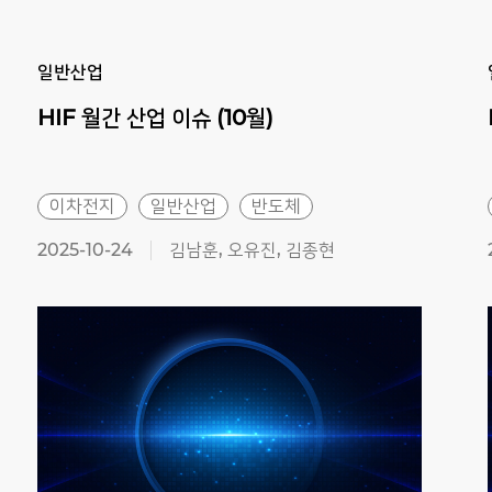
Previous
Next
일반산업
HIF
월간
산업
이슈
(10월)
이차전지
일반산업
반도체
2025-10-24
김남훈, 오유진, 김종현