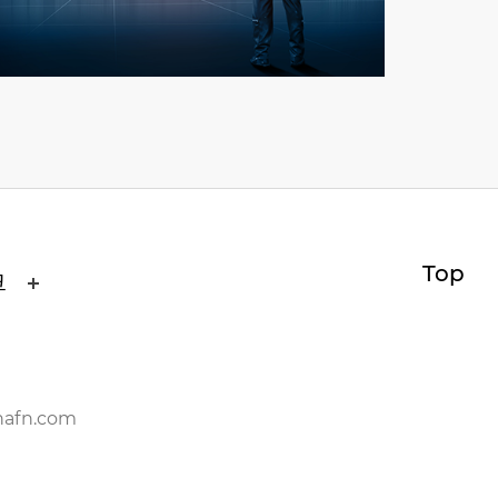
Top
크
nafn.com