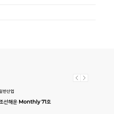
일반산업
일반
조선해운
Monthly
71호
조선