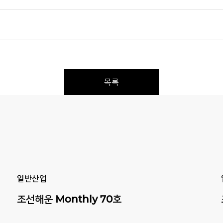
목록
Previous
Next
일반산업
조선해운
Monthly
70호