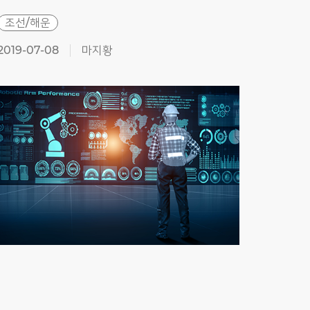
조선/해운
조선
2019-07-08
마지황
2019