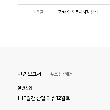
다음글
국/내외 자동차시장 분석
관련 보고서
#조선/해운
일반산업
HIF월간
산업
이슈
12월호