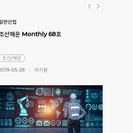
일반산업
일반
조선해운
Monthly
68호
조선
조선/해운
조선
2019-05-28
마지황
2019