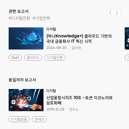
관련 보고서
#디지털전환
#기업전략
디지털
(하나Knowledge+) 클라우드 기반의
국내 금융회사 IT 혁신 시작
2024-09-20
김지현
SaaS
클라우드
디지털전환
동일저자 보고서
디지털
산업융합시리즈 10호 - 토큰 이코노미와
암호화폐
2019-10-29
연구소
디지털금융
핀테크