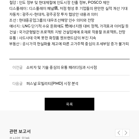
철강 : 인도 정부 및 현대제철에 인도시장 진출 정부, POSCO 제안
디스플레이 : 디스플레이 패널價, 저점 형성 후 기업들의 완만한 실적 개선 기대
자동차 : 광주시-현대차, 광주공장 투자 협상안 내용과 의미
조선 : 현대중공업그룹의 대우조선해양 인수 의미와 전망
에너지 : LNG 단기적 수요 둔화에도 他에너지원 대비 정책, 가격효과 이어질 듯
건설 : 국가균형발전 프로젝트 지방 건설업체에 호재로 작용할 프로젝트, 전망
유통 : 사드사태 극복 못한 화장품 원브랜드샵의 부진 지속
부동산 : 공시가격 현실화율 제고에 따른 고가주택 중심의 조세부담 증가 불가피
이전글
소비자 및 기술 중심의 유통 패러다임과 시사점
다음글
퍼스널 모빌리티(PMD) 시장 분석
목록
관련 보고서
#산업 일반