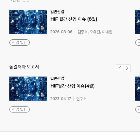
일반산업
HIF
월간
산업
이슈
(8월)
2026-08-06
김종호, 오유진, 이예린
산업 일반
동일저자 보고서
일반산업
HIF월간
산업
이슈(4월)
2023-04-17
연구소
산업 일반