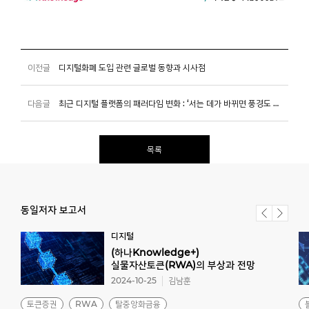
이전글
디지털화폐 도입 관련 글로벌 동향과 시사점
다음글
최근 디지털 플랫폼의 패러다임 변화 : ‘서는 데가 바뀌면 풍경도 달라진다’
목록
동일저자 보고서
디지털
(하나Knowledge+)
실물자산토큰(RWA)의 부상과 전망
2024-10-25
김남훈
토큰증권
RWA
탈중앙화금융