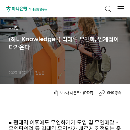
디지털
(하나Knowledge+) 리테일 무인화, 임계점이
다가온다
2023-11-17
김남훈
보고서 다운로드(PDF)
SNS 공유
■ 팬데믹 이후에도 무인화기기 도입 및 무인매장‧
무인편의점 등 리테일 무인화가 빠르게 진전되는 중