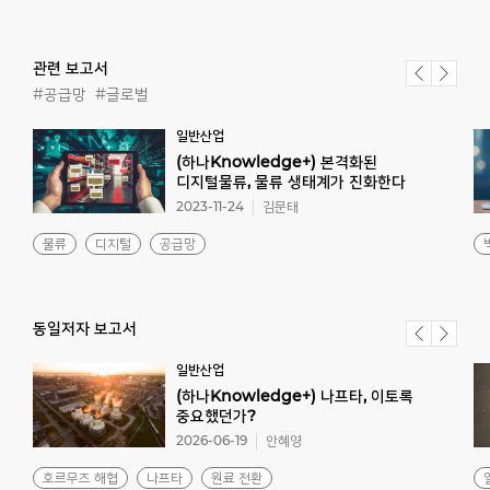
관련 보고서
#공급망
#글로벌
일반산업
(하나Knowledge+) 본격화된
디지털물류, 물류 생태계가 진화한다
2023-11-24
김문태
물류
디지털
공급망
동일저자 보고서
일반산업
(하나Knowledge+) 나프타, 이토록
중요했던가?
2026-06-19
안혜영
호르무즈 해협
나프타
원료 전환