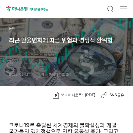
논단
최근 환율변화에 따른 위험과 경쟁적 환위험
2023-03-13
김태중 충남대학교 교수
보고서 다운로드(PDF)
SNS 공유
코로나19로 촉발된 세계경제의 불확실성과 개별
국가들의 경제정책으로 인한 유동성 증가, 그리고