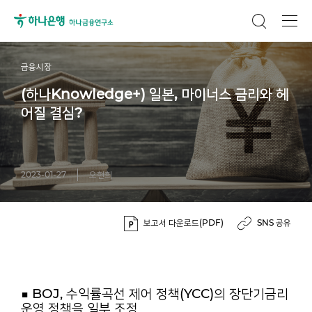
금융시장
(하나Knowledge+) 일본, 마이너스 금리와 헤
어질 결심?
2023-01-27
오현희
보고서 다운로드(PDF)
SNS 공유
■ BOJ, 수익률곡선 제어 정책(YCC)의 장단기금리
운영 정책을 일부 조정