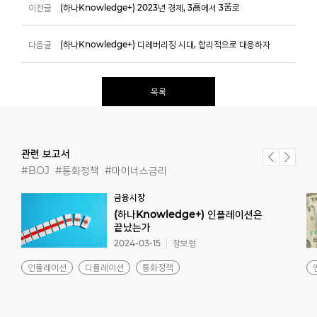
이전글
(하나Knowledge+) 2023년 경제, 3高에서 3苦로
다음글
(하나Knowledge+) 디레버리징 시대, 합리적으로 대응하자
목록
관련 보고서
#BOJ
#통화정책
#마이너스금리
금융시장
(하나Knowledge+) 인플레이션은
끝났는가
2024-03-15
장보형
인플레이션
디플레이션
통화정책