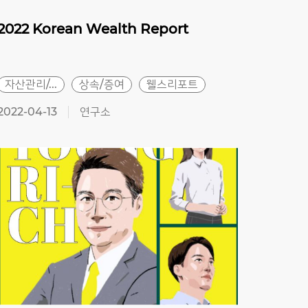
2022
Korean
Wealth
Report
202
부자
자산관리/...
상속/증여
웰스리포트
자산관
2022-04-13
연구소
2021