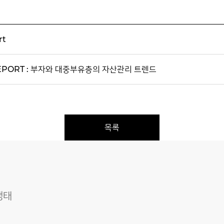
rt
 REPORT : 부자와 대중부유층의 자산관리 트렌드
목록
행태
Previous
Next