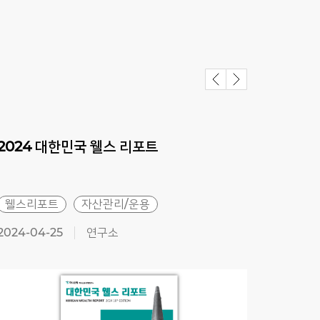
2024
대한민국
웰스
리포트
202
웰스리포트
자산관리/운용
자산
2024-04-25
연구소
2023