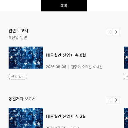
목록
관련 보고서
#산업 일반
HIF
월간
산업
이슈
8월
2026-08-06
김종호, 오유진, 이예린
산업 일반
동일저자 보고서
HIF
월간
산업
이슈
3월
2024-03-25
연구소