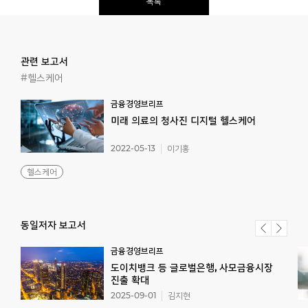
목록
관련 보고서
#헬스케어
금융경영브리프
미래
의료의
청사진
디지털
헬스케어
2022-05-13
이기홍
헬스케어
동일저자 보고서
금융경영브리프
도이치뱅크 등 글로벌은행, 사모금융시장
진출 확대
2025-09-01
김지현