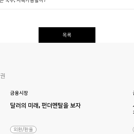
쌓은 국부, 지속가능할까?
목록
채권
Previous
Next
금융시장
달러의
미래,
펀더멘탈을
보자
외환/환율