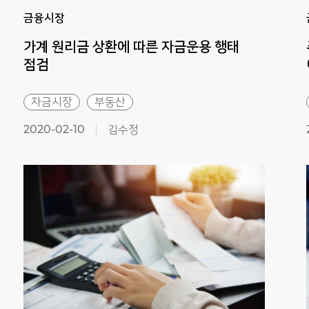
금융시장
가계 원리금 상환에 따른 자금운용 행태
점검
자금시장
부동산
2020-02-10
김수정