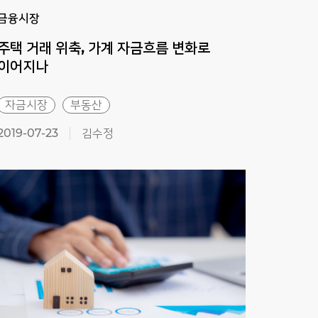
금융시장
금융
주택 거래 위축, 가계 자금흐름 변화로
가계
이어지나
자금시장
부동산
자금
2019-07-23
김수정
2019