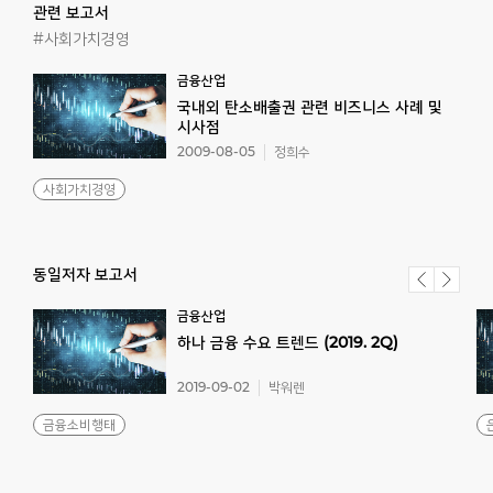
관련 보고서
#사회가치경영
금융산업
국내외 탄소배출권 관련 비즈니스 사례 및
시사점
2009-08-05
정희수
사회가치경영
동일저자 보고서
금융산업
하나
금융
수요
트렌드
(2019.
2Q)
2019-09-02
박워렌
금융소비행태