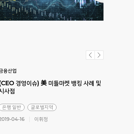
금융산업
금융
(CEO 경영이슈) 美 미들마켓 뱅킹 사례 및
부동
시사점
은행 일반
글로벌지역
부동
2019-04-16
이휘정
2019