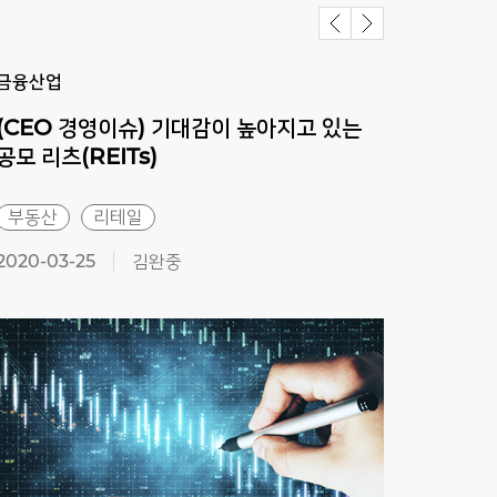
금융산업
금융
(CEO 경영이슈) 기대감이 높아지고 있는
(CE
공모 리츠(REITs)
따른
부동산
리테일
부동
2020-03-25
김완중
2019-