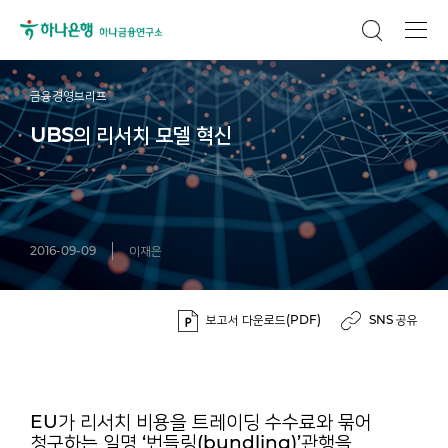
금융경영브리프
UBS의 리서치 모델 혁신
2016-09-09
이재은
보고서 다운로드(PDF)
SNS 공유
EU가 리서치 비용을 트레이딩 수수료와 묶어
청구하는 일명 ‘번들링(bundling)’관행을