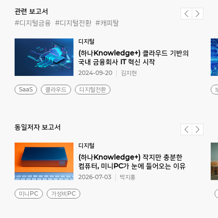
관련 보고서
#디지털금융
#디지털전환
#캐피탈
디지털
(하나Knowledge+) 클라우드 기반의
국내 금융회사 IT 혁신 시작
2024-09-20
김지현
SaaS
클라우드
디지털전환
동일저자 보고서
디지털
(하나Knowledge+) 작지만 충분한
컴퓨터, 미니PC가 눈에 들어오는 이유
2026-07-03
박지홍
미니PC
가성비PC