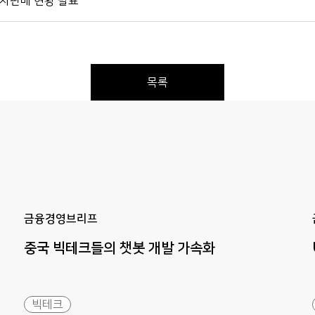
차판매 현황 발표
목록
Previous
Next
금융경영브리프
중국
빅테크들의
챗봇
개발
가속화
빅테크