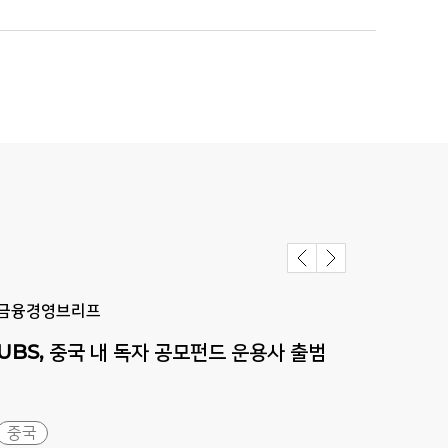
금융경영브리프
금융
UBS,
중국
내
독자
공모펀드
운용사
출범
기회
중국