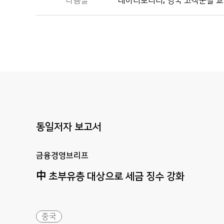
다음글
데이터모니터, 영국 고객군별 교
동일저자 보고서
금융경영브리프
中
초부유층
대상으로
세금
징수
강화
중국