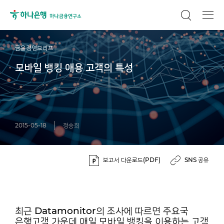
금융경영브리프
모바일 뱅킹 애용 고객의 특성
2015-05-18
정승희
보고서 다운로드(PDF)
SNS 공유
최근 Datamonitor의 조사에 따르면 주요국
은행고객 가운데 매일 모바일 뱅킹을 이용하는 고객