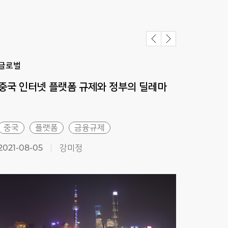
글로벌
글로
중국
인터넷
플랫폼
규제와
정부의
딜레마
북중
중국
플랫폼
금융규제
북한
2021-08-05
강미정
2021-