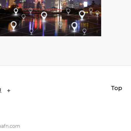
Top
크
nafn.com