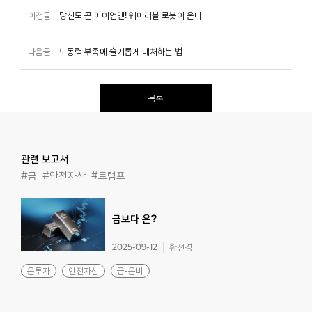
이전글
당신도 곧 아이언맨! 웨어러블 로봇이 온다
다음글
노동력 부족에 슬기롭게 대처하는 법
목록
관련 보고서
#금
#안전자산
#트럼프
금보다
은?
2025-09-12
황선경
은투자
안전자산
금-은비