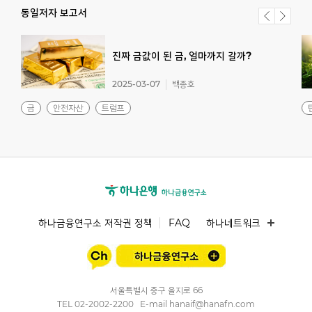
동일저자 보고서
진짜
금값이
된
금,
얼마까지
갈까?
2025-03-07
백종호
금
안전자산
트럼프
하나금융연구소 저작권 정책
FAQ
하나네트워크
서울특별시 중구 을지로 66
TEL
02-2002-2200
E-mail
hanaif@hanafn.com