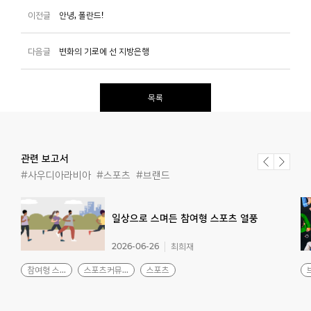
이전글
안녕, 폴란드!
다음글
변화의 기로에 선 지방은행
목록
관련 보고서
#사우디아라비아
#스포츠
#브랜드
일상으로
스며든
참여형
스포츠
열풍
2026-06-26
최희재
참여형 스...
스포츠커뮤...
스포츠