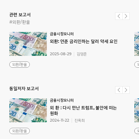
관련 보고서
#외환/환율
금융시장모니터
외환:
연준
금리인하는
달러
약세
요인
2025-08-29
김영준
외환/환율
동일저자 보고서
금융시장모니터
외 환 : 다시 만난 트럼프, 불안에 떠는
원화
2024-11-22
진옥희
외환/환율