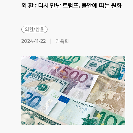
외
환
:
다시
만난
트럼프,
불안에
떠는
원화
외환/환율
2024-11-22
진옥희