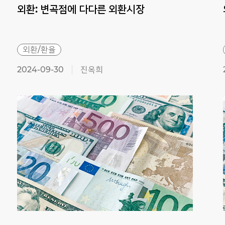
외환:
변곡점에
다다른
외환시장
외환/환율
2024-09-30
진옥희