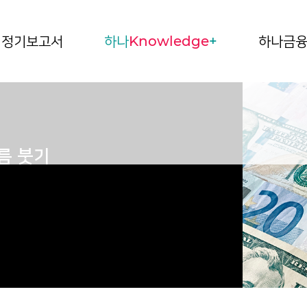
정기보고서
하나
Knowledge
+
하나금
름 붓기