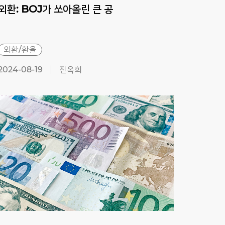
외환:
BOJ가
쏘아올린
큰
공
외환
비둘
외환/환율
외환
2024-08-19
진옥희
2024