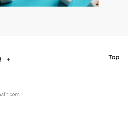
Top
크
nafn.com