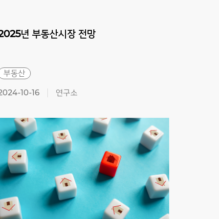
2025년
부동산시장
전망
202
부동산
경제
2024-10-16
연구소
2024