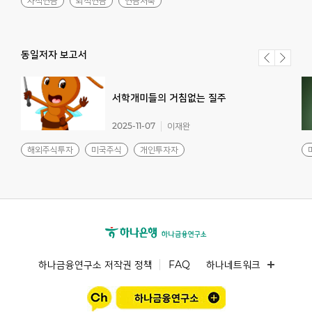
사적연금
퇴직연금
연금저축
동일저자 보고서
서학개미들의
거침없는
질주
2025-11-07
이재완
해외주식투자
미국주식
개인투자자
하나금융연구소 저작권 정책
FAQ
하나네트워크